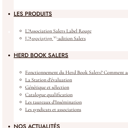
LES PRODUITS
L’Association Salers Label Rouge
L’Association Tradition Salers
Animaux à la vente
HERD BOOK SALERS
Fonctionnement du Herd Book Salers? Comment ad
La Station d’évaluation
Génétique et sélection
Catalogue qualification
Les taureaux d’Insémination
Les syndicats et associations
NOS ACTUALITÉS