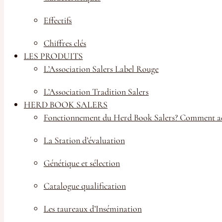
04 71 40 20 13
Effectifs
Chiffres clés
CONTACTEZ-NOUS
LES PRODUITS
L’Association Salers Label Rouge
DÉCOUVREZ LA BOUTIQUE
L’Association Tradition Salers
©2025 Groupe Salers Evolution
HERD BOOK SALERS
Fonctionnement du Herd Book Salers? Comment ad
Politique de confidentialité
Mentions légales
La Station d’évaluation
Accessibilité : Partiellement conforme
Génétique et sélection
Plan du site
Politique de confidentialité
Catalogue qualification
Mentions légales
Accessibilité : Partiellement conforme
Les taureaux d’Insémination
Plan du site