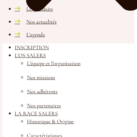
Les produits
Nos actualités
L’agenda
INSCRIPTION
La Station d’évaluation
L’OS SALERS
Le groupe
L’équipe et l’organisation
La race Salers
Les produits
Nos missions
Nos actualités
Nos adhérents
L’agenda
La Station d’évaluation
Nos partenaires
LA RACE SALERS
Historique & Origine
Contactez notre équipe au
Caractéristiques