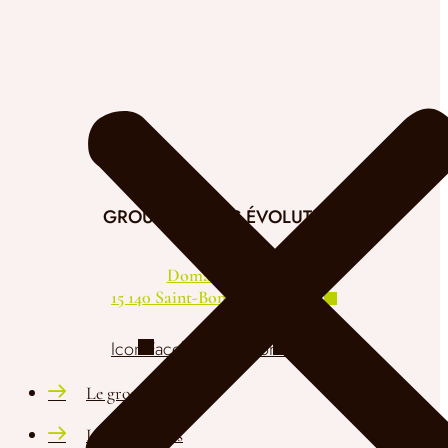
GROUPE SALERS ÉVOLUTION
Domaine de Fau
15 140 Saint-Bonnet -de-Salers
Icon-Facebook
Icon-Insta
Le groupe
La race Salers