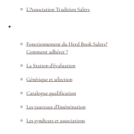
Notre galerie
L’Association Tradition Salers
HERD BOOK SALERS
Fonctionnement du Herd Book Salers?
Comment adhérer ?
La Station d’évaluation
Génétique et sélection
Catalogue qualification
Les taureaux d’Insémination
Les syndicats et associations