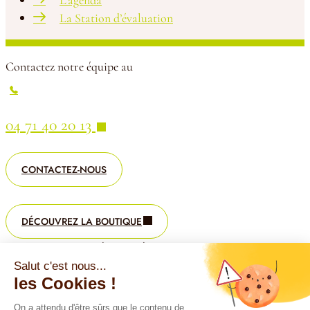
L’agenda
La Station d’évaluation
Contactez notre équipe au
04 71 40 20 13
CONTACTEZ-NOUS
DÉCOUVREZ LA BOUTIQUE
©2025 Groupe Salers Evolution
Salut c'est nous...
Politique de confidentialité
les Cookies !
Mentions légales
On a attendu d'être sûrs que le contenu de