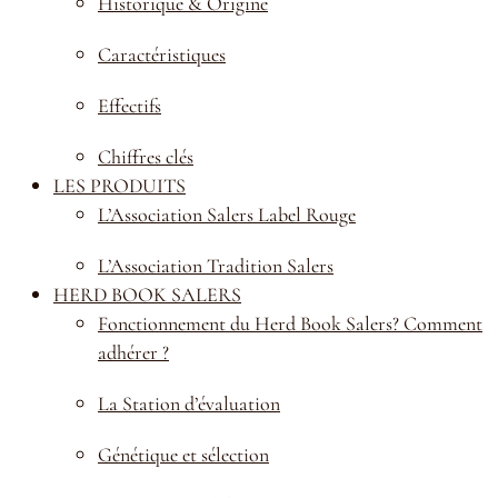
Historique & Origine
Prénom
*
Caractéristiques
Effectifs
Chiffres clés
LES PRODUITS
Nom
*
L’Association Salers Label Rouge
L’Association Tradition Salers
HERD BOOK SALERS
Fonctionnement du Herd Book Salers? Comment
Téléphone
*
adhérer ?
La Station d’évaluation
Génétique et sélection
Adresse mail
*