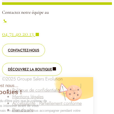
Contactez notre équipe au
04 71 40 20 13
CONTACTEZ-NOUS
DÉCOUVREZ LA BOUTIQUE
©2025 Groupe Salers Evolution
Salut c'est nous...
Politique de confidentialité
les Cookies !
Mentions légales
On a attendu d'être sûrs que le contenu de
Accessibilité : Partiellement conforme
ce site vous intéresse avant de vous
Plan du site
déranger, mais on aimerait bien vous accompagner pendant votre