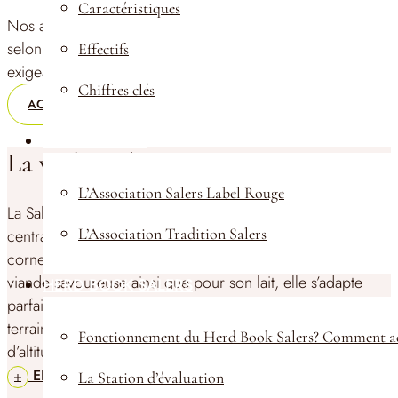
Caractéristiques
Nos animaux sont de qualité, rigoureusement sélectionnés
selon des critères techniques et morphologiques
Effectifs
exigeants.
Chiffres clés
ACCÉDER À LA VENTE
LES PRODUITS
La vache Salers
L’Association Salers Label Rouge
La Salers est une race bovine rustique originaire du Massif
L’Association Tradition Salers
central, reconnaissable à sa belle robe acajou et à ses
cornes en forme de lyre. Appréciée pour la qualité de sa
viande savoureuse ainsi que pour son lait, elle s’adapte
HERD BOOK SALERS
parfaitement aux conditions climatiques difficiles et aux
terrains escarpés. Cette race valorise les pâturages
Fonctionnement du Herd Book Salers? Comment ad
d’altitude tout en préservant les paysage.
EN SAVOIR PLUS
La Station d’évaluation